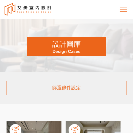
設計圖庫
Design Cases
篩選條件設定