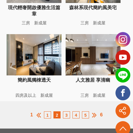
現代輕奢開啟優雅生活篇
森林系現代簡約風美宅
章
三房
新成屋
三房
新成屋
簡約風獨棟透天
人文雅居 享清幽
四房及以上
新成屋
三房
新成屋
1
6
1
2
3
4
5