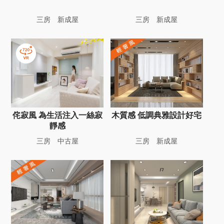
三房
新成屋
三房
新成屋
侘寂風 為生活注入一絲寂
木質感 低調典雅設計好宅
靜感
三房
中古屋
三房
新成屋