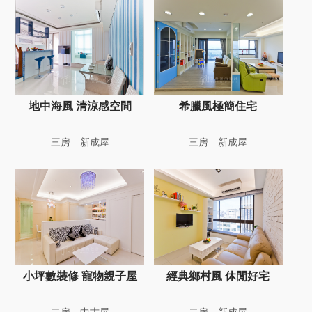
地中海風 清涼感空間
希臘風極簡住宅
三房
新成屋
三房
新成屋
小坪數裝修 寵物親子屋
經典鄉村風 休閒好宅
二房
中古屋
二房
新成屋