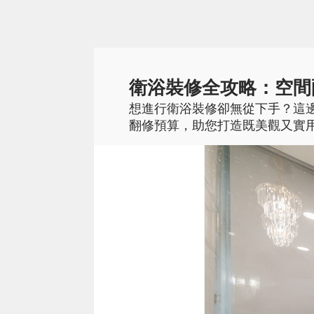
衛浴裝修全攻略：空間
想進行衛浴裝修卻無從下手？這
翻修預算，助您打造既美觀又實