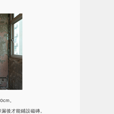
0cm。
不滲漏後才能鋪設磁磚。