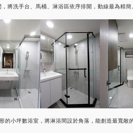
空間，將洗手台、馬桶、淋浴區依序排開，動線最為精簡
正方形的小坪數浴室，將淋浴間設於角落，能創造最寬敞