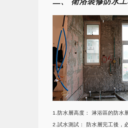
二、 衛浴裝修防水
1.防水層高度： 淋浴區的防水層
2.試水測試： 防水層完工後，