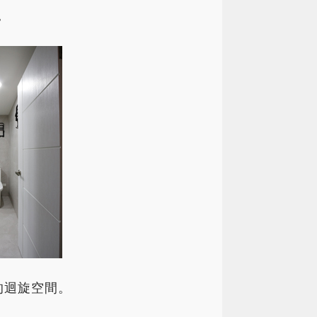
。
的迴旋空間。