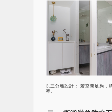
3.三分離設計： 若空間足夠
率。