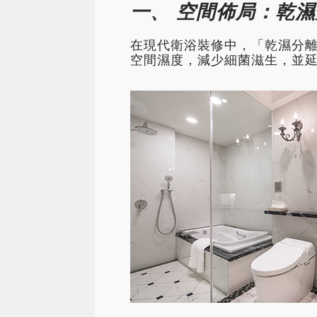
一、 空間佈局：乾
在現代衛浴裝修中，「乾濕分
空間濕度，減少細菌滋生，並