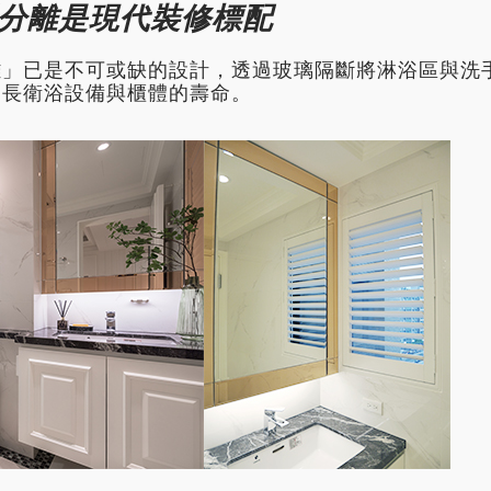
濕分離是現代裝修標配
離」已是不可或缺的設計，透過玻璃隔斷將淋浴區與洗
延長衛浴設備與櫃體的壽命。