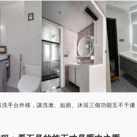
，將洗手台外移，讓洗漱、如廁、沐浴三個功能互不干