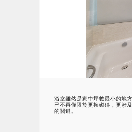
浴室雖然是家中坪數最小的地
已不再僅限於更換磁磚，更涉
的關鍵。