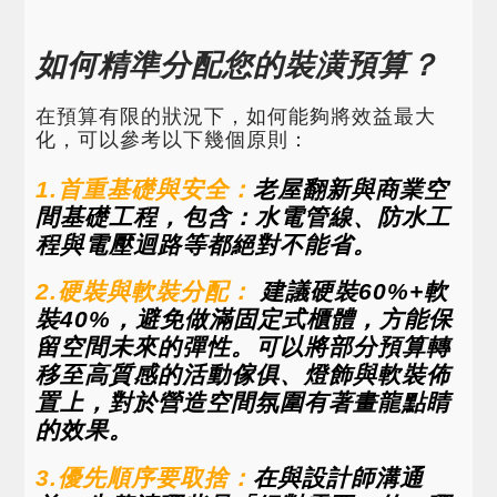
如何精準分配您的裝潢預算？
在預算有限的狀況下，如何能夠將效益最大
化，可以參考以下幾個原則：
1.首重基礎與安全：
老屋翻新與商業空
間基礎工程，包含：水電管線、防水工
程與電壓迴路等都絕對不能省。
2.硬裝與軟裝分配：
建議硬裝60%+軟
裝40%，避免做滿固定式櫃體，方能保
留空間未來的彈性。可以將部分預算轉
移至高質感的活動傢俱、燈飾與軟裝佈
置上，對於營造空間氛圍有著畫龍點睛
的效果。
3.優先順序要取捨：
在與設計師溝通