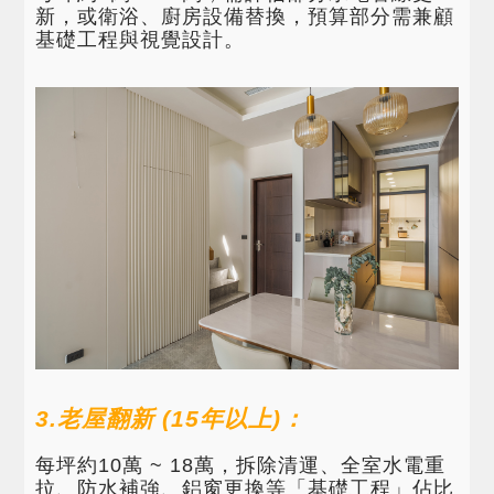
新，或衛浴、廚房設備替換，預算部分需兼顧
基礎工程與視覺設計。
3.老屋翻新 (15年以上)：
每坪約10萬 ~ 18萬，拆除清運、全室水電重
拉、防水補強、鋁窗更換等「基礎工程」佔比