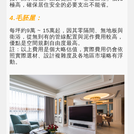
極高，確保居住安全的必要支出不能省。
4.毛胚屋：
每坪約9萬 ~ 15萬起，因其零隔間、無地板與
衛浴，從無到有的管線配置與泥作費用較高，
優點是空間規劃自由度最高。
註：以上費用是個大略估值，實際費用仍會依
照實際選材、設計複雜度及各地區市場略有浮
動。